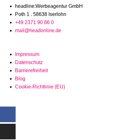
headline:Werbeagentur GmbH
Poth 1 . 58638 Iserlohn
+49 2371 90 86 0
mail@headonline.de
Impressum
Datenschutz
Barrierefreiheit
Blog
Cookie-Richtlinie (EU)
Facebook-
Instagram
Linkedin-
f
in